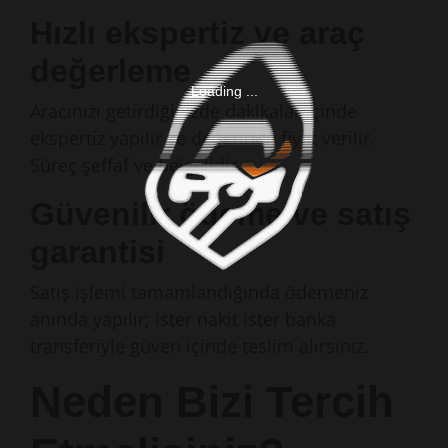
Hızlı ekspertiz ve araç
değerleme
Loading ...
Aracınızı getirdiğinizde dakikalar içinde
ekspertiz yapılır ve değerinde fiyat verilir.
Süreç şeffaf ve belgelidir.
Güvenilir ödeme ve satış
garantisi
Satış işlemi tamamlandığında ödemeniz
anında yapılır; ister nakit ister banka
transferiyle güven içinde teslim alırsınız.
Neden Bizi Tercih