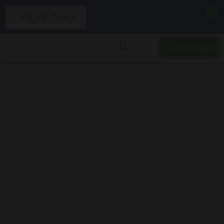
Türkçe
WhatsApp
Hakkari’da Ağır
Hasarlı ve Kazalı
Araç Alımı –