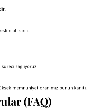
ir.
slim alırsınız.
ı süreci sağlıyoruz.
 yüksek memnuniyet oranımız bunun kanıtı.
rular (FAQ)