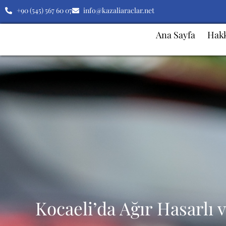
+90 (545) 567 60 07
info@kazaliaraclar.net
Ana Sayfa
Hak
Kocaeli’da Ağır Hasarlı 