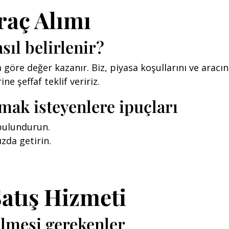
raç Alımı
sıl belirlenir?
a göre değer kazanır. Biz, piyasa koşullarını ve ara
ne şeffaf teklif veririz.
tmak isteyenlere ipuçları
 bulundurun.
ızda getirin.
Satış Hizmeti
ilmesi gerekenler