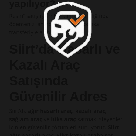
yapılıyor?
Loading ...
Resmî satış işlemleri tamamlandığında
ödemenizi anında nakit veya banka
transferiyle alabilirsiniz.
Siirt’da Hasarlı ve
Kazalı Araç
Satışında
Güvenilir Adres
Siirt’da
ağır hasarlı araç
,
kazalı araç
,
sağlam araç
ve
lüks araç
satmak isteyenler
için en güvenilir çözümleri sunuyoruz.
Siirt
ağır hasarlı araç
,
Siirt kazalı araba sat
,