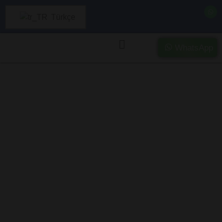
Türkçe
WhatsApp
Siirt’da Ağır
Hasarlı ve Kazalı
Araç Alımı –